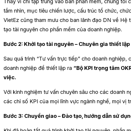
Thay vì chỉ tập trung vào bán phần mềm, chúng tôi 
tầm nhìn, mục tiêu chiến lược, cấu trúc tổ chức, ch
VietEz cũng tham mưu cho ban lãnh đạo DN về Hệ thố
tạo tài nguyên cho phần mềm của doanh nghiệp.
Bước 2: Khởi tạo tài nguyên – Chuyên gia thiết lập
Sau quá trình “Tư vấn trực tiếp” cho doanh nghiệp,
doanh nghiệp để thiết lập ra
“Bộ KPI trọng tâm OKR
việc.
Với kinh nghiệm tư vấn chuyên sâu cho các doanh ng
các chỉ số KPI của mọi lĩnh vực ngành nghề, mọi vị 
Bước 3: Chuyển giao – Đào tạo, hướng dẫn sử dụn
Khi đã hoàn tất quá trình khởi tạo tài nguyên, phầ