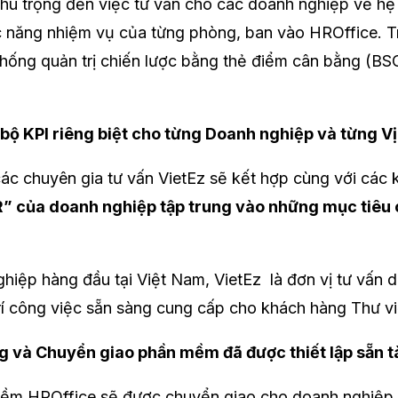
chú trọng đến việc tư vấn cho các doanh nghiệp về hệ 
ức năng nhiệm vụ của từng phòng, ban vào HROffice. T
ng quản trị chiến lược bằng thẻ điểm cân bằng (BSC)
 bộ KPI riêng biệt cho từng Doanh nghiệp và từng Vị
 các chuyên gia tư vấn VietEz sẽ kết hợp cùng với các
” của doanh nghiệp tập trung vào những mục tiêu ch
hiệp hàng đầu tại Việt Nam, VietEz là đơn vị tư vấn 
trí công việc sẵn sàng cung cấp cho khách hàng Thư vi
g và Chuyển giao phần mềm đã được thiết lập sẵn 
n mềm HROffice sẽ được chuyển giao cho doanh nghiệp