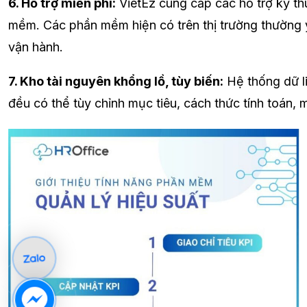
6. Hỗ trợ miễn phí:
VietEz cung cấp các hỗ trợ kỹ th
mềm. Các phần mềm hiện có trên thị trường thường y
vận hành.
7. Kho tài nguyên khổng lồ, tùy biến:
Hệ thống dữ li
đều có thể tùy chỉnh mục tiêu, cách thức tính toán