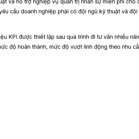
uật và hỗ trợ nghiệp vụ quản trị nhân sự miễn phí cho
êu cầu doanh nghiệp phải có đội ngũ kỹ thuật và đội 
ệu KPI được thiết lập sau quá trình đi tư vấn nhiều n
, mức độ hoàn thành, mức độ vượt linh động theo nhu c