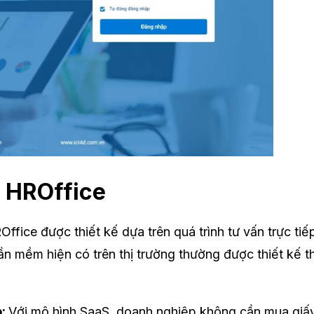
g HROffice
ice được thiết kế dựa trên quá trình tư vấn trực tiế
ần mềm hiện có trên thị trường thường được thiết kế
p:
Với mô hình SaaS, doanh nghiệp không cần mua giấ