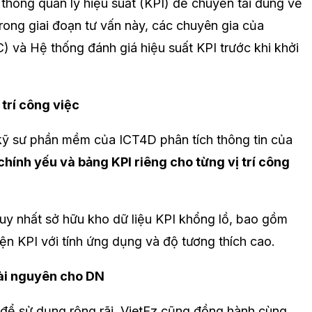
thống quản lý hiệu suất (KPI) để chuyển tải đúng về
rong giai đoạn tư vấn này, các chuyên gia của
 và Hệ thống đánh giá hiệu suất KPI trước khi khởi
 trí công việc
 kỹ sư phần mềm của ICT4D phân tích thông tin của
ính yếu và bảng KPI riêng cho từng vị trí công
duy nhất sở hữu kho dữ liệu KPI khổng lồ, bao gồm
ện KPI với tính ứng dụng và độ tương thích cao.
tài nguyên cho DN
 để sử dụng rộng rãi. VietEz cũng đồng hành cùng