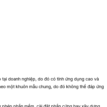
p tại doanh nghiệp, do đó có tính ứng dụng cao và
 theo một khuôn mẫu chung, do đó không thể đáp ứng
y phép phần mềm, cài đặt phần cứng hay xây dựng